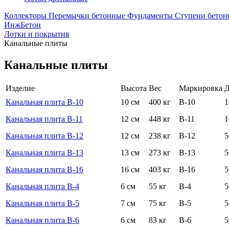
Коллекторы
Перемычки бетонные
Фундаменты
Ступени бетон
ИнжБетон
Лотки и покрытия
Канальные плиты
Канальные плиты
Изделие
Высота
Вес
Маркировка
Д
Канальная плита В-10
10 см
400 кг
В-10
1
Канальная плита В-11
12 см
448 кг
В-11
1
Канальная плита В-12
12 см
238 кг
В-12
5
Канальная плита В-13
13 см
273 кг
В-13
5
Канальная плита В-16
16 см
403 кг
В-16
5
Канальная плита В-4
6 см
55 кг
В-4
5
Канальная плита В-5
7 см
75 кг
В-5
5
Канальная плита В-6
6 см
83 кг
В-6
5