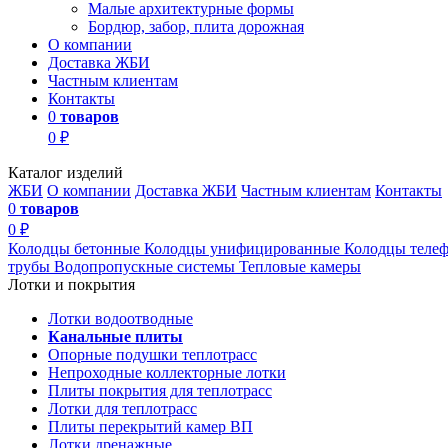
Малые архитектурные формы
Бордюр, забор, плита дорожная
О компании
Доставка ЖБИ
Частным клиентам
Контакты
0
товаров
0 ₽
Каталог изделий
ЖБИ
О компании
Доставка ЖБИ
Частным клиентам
Контакты
0
товаров
0 ₽
Колодцы бетонные
Колодцы унифицированные
Колодцы теле
трубы
Водопропускные системы
Тепловые камеры
Лотки и покрытия
Лотки водоотводные
Канальные плиты
Опорные подушки теплотрасс
Непроходные коллекторные лотки
Плиты покрытия для теплотрасс
Лотки для теплотрасс
Плиты перекрытий камер ВП
Лотки дренажные