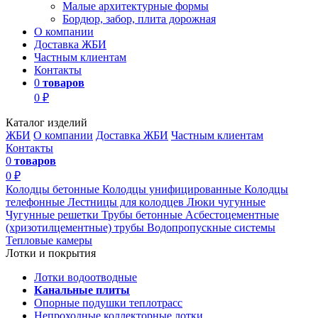
Малые архитектурные формы
Бордюр, забор, плита дорожная
О компании
Доставка ЖБИ
Частным клиентам
Контакты
0
товаров
0 ₽
Каталог изделий
ЖБИ
О компании
Доставка ЖБИ
Частным клиентам
Контакты
0
товаров
0 ₽
Колодцы бетонные
Колодцы унифицированные
Колодцы
телефонные
Лестницы для колодцев
Люки чугунные
Чугунные решетки
Трубы бетонные
Асбестоцементные
(хризотилцементные) трубы
Водопропускные системы
Тепловые камеры
Лотки и покрытия
Лотки водоотводные
Канальные плиты
Опорные подушки теплотрасс
Непроходные коллекторные лотки