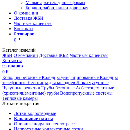
Малые архитектурные формы
Бордюр, забор, плита дорожная
О компании
Доставка ЖБИ
Частным клиентам
Контакты
0
товаров
0 ₽
Каталог изделий
ЖБИ
О компании
Доставка ЖБИ
Частным клиентам
Контакты
0
товаров
0 ₽
Колодцы бетонные
Колодцы унифицированные
Колодцы
телефонные
Лестницы для колодцев
Люки чугунные
Чугунные решетки
Трубы бетонные
Асбестоцементные
(хризотилцементные) трубы
Водопропускные системы
Тепловые камеры
Лотки и покрытия
Лотки водоотводные
Канальные плиты
Опорные подушки теплотрасс
Непроходные коллекторные лотки