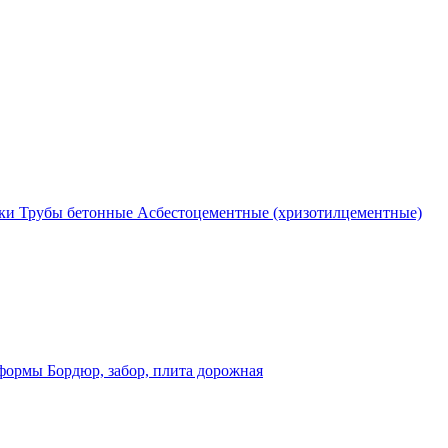
ки
Трубы бетонные
Асбестоцементные (хризотилцементные)
 формы
Бордюр, забор, плита дорожная