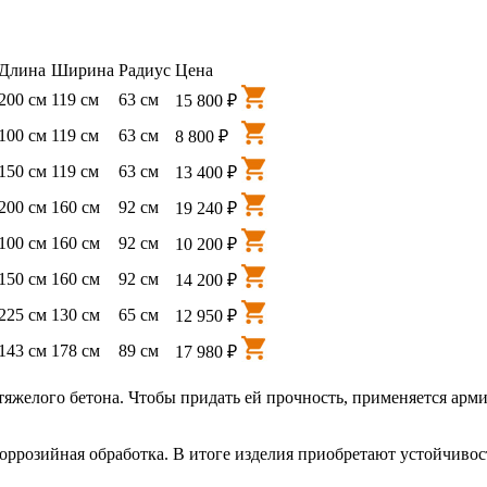
Длина
Ширина
Радиус
Цена
200 см
119 см
63 см
15 800 ₽
100 см
119 см
63 см
8 800 ₽
150 см
119 см
63 см
13 400 ₽
200 см
160 см
92 см
19 240 ₽
100 см
160 см
92 см
10 200 ₽
150 см
160 см
92 см
14 200 ₽
225 см
130 см
65 см
12 950 ₽
143 см
178 см
89 см
17 980 ₽
тяжелого бетона. Чтобы придать ей прочность, применяется арми
оррозийная обработка. В итоге изделия приобретают устойчивос