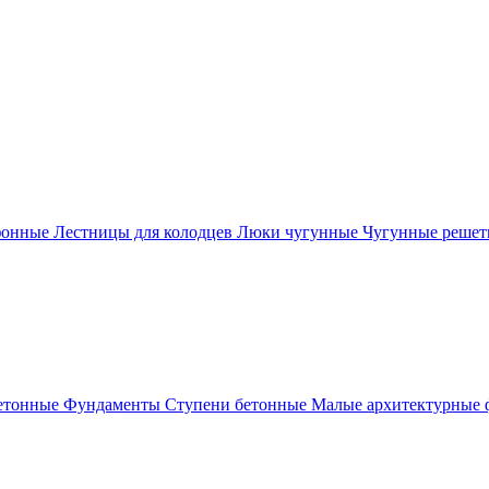
фонные
Лестницы для колодцев
Люки чугунные
Чугунные решет
етонные
Фундаменты
Ступени бетонные
Малые архитектурные