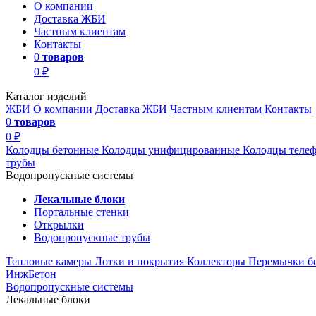
О компании
Доставка ЖБИ
Частным клиентам
Контакты
0
товаров
0 ₽
Каталог изделий
ЖБИ
О компании
Доставка ЖБИ
Частным клиентам
Контакты
0
товаров
0 ₽
Колодцы бетонные
Колодцы унифицированные
Колодцы теле
трубы
Водопропускные системы
Лекальные блоки
Портальные стенки
Открылки
Водопропускные трубы
Тепловые камеры
Лотки и покрытия
Коллекторы
Перемычки б
ИнжБетон
Водопропускные системы
Лекальные блоки