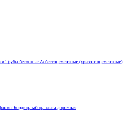
ки
Трубы бетонные
Асбестоцементные (хризотилцементные)
 формы
Бордюр, забор, плита дорожная