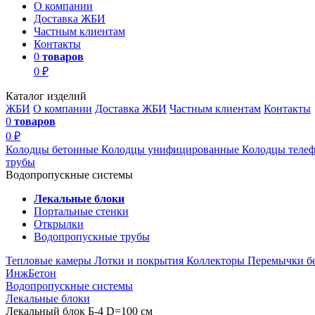
О компании
Доставка ЖБИ
Частным клиентам
Контакты
0
товаров
0 ₽
Каталог изделий
ЖБИ
О компании
Доставка ЖБИ
Частным клиентам
Контакты
0
товаров
0 ₽
Колодцы бетонные
Колодцы унифицированные
Колодцы теле
трубы
Водопропускные системы
Лекальные блоки
Портальные стенки
Открылки
Водопропускные трубы
Тепловые камеры
Лотки и покрытия
Коллекторы
Перемычки б
ИнжБетон
Водопропускные системы
Лекальные блоки
Лекальный блок Б-4 D=100 см