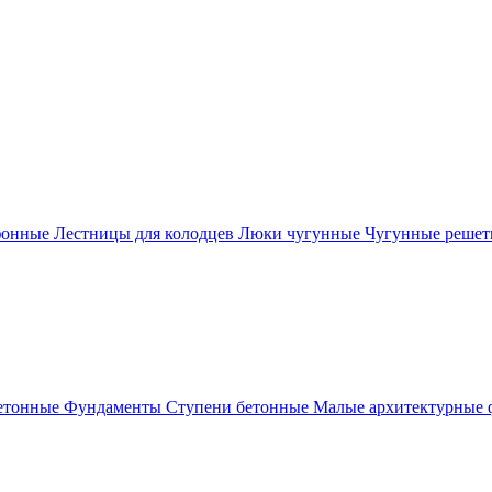
фонные
Лестницы для колодцев
Люки чугунные
Чугунные решет
етонные
Фундаменты
Ступени бетонные
Малые архитектурные