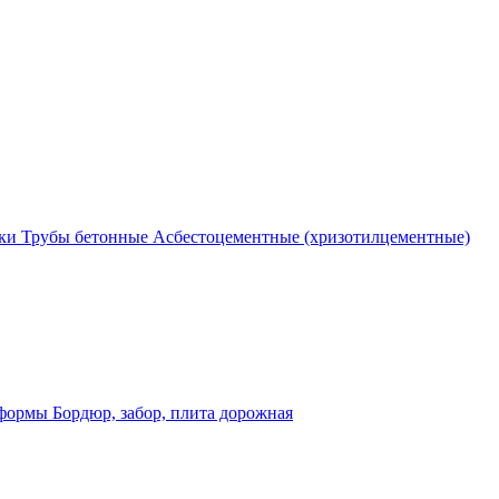
ки
Трубы бетонные
Асбестоцементные (хризотилцементные)
 формы
Бордюр, забор, плита дорожная