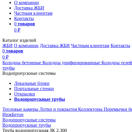
О компании
Доставка ЖБИ
Частным клиентам
Контакты
0
товаров
0 ₽
Каталог изделий
ЖБИ
О компании
Доставка ЖБИ
Частным клиентам
Контакты
0
товаров
0 ₽
Колодцы бетонные
Колодцы унифицированные
Колодцы теле
трубы
Водопропускные системы
Лекальные блоки
Портальные стенки
Открылки
Водопропускные трубы
Тепловые камеры
Лотки и покрытия
Коллекторы
Перемычки б
ИнжБетон
Водопропускные системы
Водопропускные трубы
Труба водопропускная ЗК 2.300