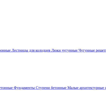
фонные
Лестницы для колодцев
Люки чугунные
Чугунные решет
етонные
Фундаменты
Ступени бетонные
Малые архитектурные