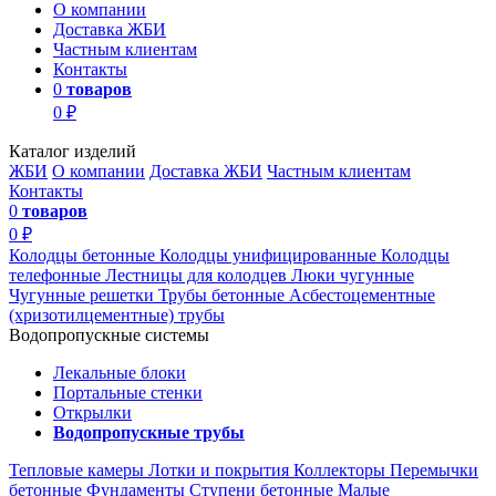
О компании
Доставка ЖБИ
Частным клиентам
Контакты
0
товаров
0 ₽
Каталог изделий
ЖБИ
О компании
Доставка ЖБИ
Частным клиентам
Контакты
0
товаров
0 ₽
Колодцы бетонные
Колодцы унифицированные
Колодцы
телефонные
Лестницы для колодцев
Люки чугунные
Чугунные решетки
Трубы бетонные
Асбестоцементные
(хризотилцементные) трубы
Водопропускные системы
Лекальные блоки
Портальные стенки
Открылки
Водопропускные трубы
Тепловые камеры
Лотки и покрытия
Коллекторы
Перемычки
бетонные
Фундаменты
Ступени бетонные
Малые