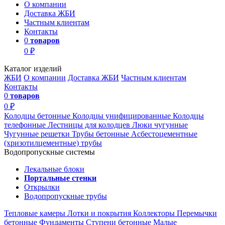
О компании
Доставка ЖБИ
Частным клиентам
Контакты
0
товаров
0 ₽
Каталог изделий
ЖБИ
О компании
Доставка ЖБИ
Частным клиентам
Контакты
0
товаров
0 ₽
Колодцы бетонные
Колодцы унифицированные
Колодцы
телефонные
Лестницы для колодцев
Люки чугунные
Чугунные решетки
Трубы бетонные
Асбестоцементные
(хризотилцементные) трубы
Водопропускные системы
Лекальные блоки
Портальные стенки
Открылки
Водопропускные трубы
Тепловые камеры
Лотки и покрытия
Коллекторы
Перемычки
бетонные
Фундаменты
Ступени бетонные
Малые