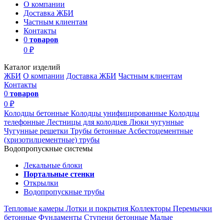
О компании
Доставка ЖБИ
Частным клиентам
Контакты
0
товаров
0 ₽
Каталог изделий
ЖБИ
О компании
Доставка ЖБИ
Частным клиентам
Контакты
0
товаров
0 ₽
Колодцы бетонные
Колодцы унифицированные
Колодцы
телефонные
Лестницы для колодцев
Люки чугунные
Чугунные решетки
Трубы бетонные
Асбестоцементные
(хризотилцементные) трубы
Водопропускные системы
Лекальные блоки
Портальные стенки
Открылки
Водопропускные трубы
Тепловые камеры
Лотки и покрытия
Коллекторы
Перемычки
бетонные
Фундаменты
Ступени бетонные
Малые