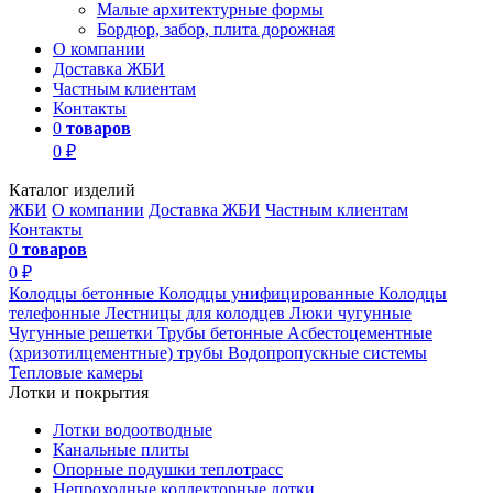
Малые архитектурные формы
Бордюр, забор, плита дорожная
О компании
Доставка ЖБИ
Частным клиентам
Контакты
0
товаров
0 ₽
Каталог изделий
ЖБИ
О компании
Доставка ЖБИ
Частным клиентам
Контакты
0
товаров
0 ₽
Колодцы бетонные
Колодцы унифицированные
Колодцы
телефонные
Лестницы для колодцев
Люки чугунные
Чугунные решетки
Трубы бетонные
Асбестоцементные
(хризотилцементные) трубы
Водопропускные системы
Тепловые камеры
Лотки и покрытия
Лотки водоотводные
Канальные плиты
Опорные подушки теплотрасс
Непроходные коллекторные лотки