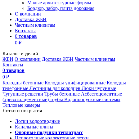
Малые архитектурные формы
Бордюр, забор, плита дорожная
О компании
Доставка ЖБИ
Частным клиентам
Контакты
0
товаров
0 ₽
Каталог изделий
ЖБИ
О компании
Доставка ЖБИ
Частным клиентам
Контакты
0
товаров
0 ₽
Колодцы бетонные
Колодцы унифицированные
Колодцы
телефонные
Лестницы для колодцев
Люки чугунные
Чугунные решетки
Трубы бетонные
Асбестоцементные
(хризотилцементные) трубы
Водопропускные системы
Тепловые камеры
Лотки и покрытия
Лотки водоотводные
Канальные плиты
Опорные подушки теплотрасс
Непроходные коллекторные лотки