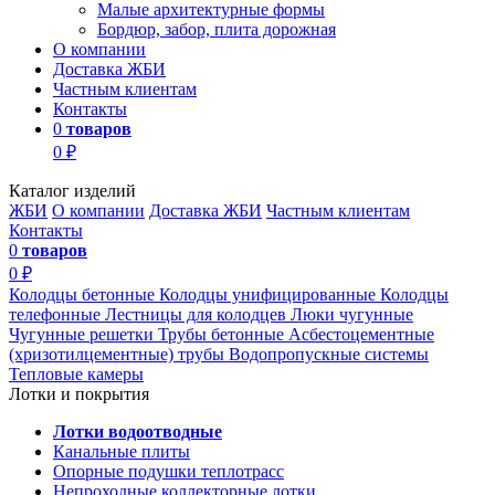
Малые архитектурные формы
Бордюр, забор, плита дорожная
О компании
Доставка ЖБИ
Частным клиентам
Контакты
0
товаров
0 ₽
Каталог изделий
ЖБИ
О компании
Доставка ЖБИ
Частным клиентам
Контакты
0
товаров
0 ₽
Колодцы бетонные
Колодцы унифицированные
Колодцы
телефонные
Лестницы для колодцев
Люки чугунные
Чугунные решетки
Трубы бетонные
Асбестоцементные
(хризотилцементные) трубы
Водопропускные системы
Тепловые камеры
Лотки и покрытия
Лотки водоотводные
Канальные плиты
Опорные подушки теплотрасс
Непроходные коллекторные лотки