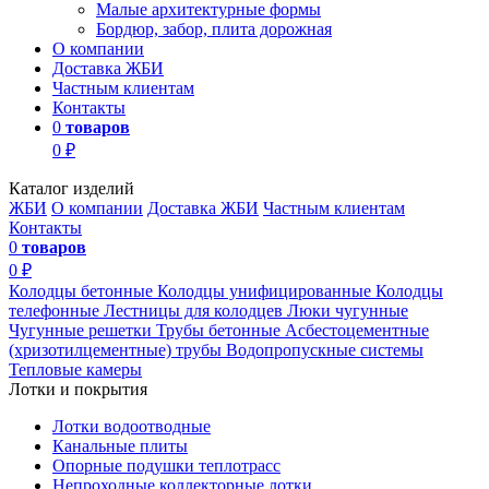
Малые архитектурные формы
Бордюр, забор, плита дорожная
О компании
Доставка ЖБИ
Частным клиентам
Контакты
0
товаров
0 ₽
Каталог изделий
ЖБИ
О компании
Доставка ЖБИ
Частным клиентам
Контакты
0
товаров
0 ₽
Колодцы бетонные
Колодцы унифицированные
Колодцы
телефонные
Лестницы для колодцев
Люки чугунные
Чугунные решетки
Трубы бетонные
Асбестоцементные
(хризотилцементные) трубы
Водопропускные системы
Тепловые камеры
Лотки и покрытия
Лотки водоотводные
Канальные плиты
Опорные подушки теплотрасс
Непроходные коллекторные лотки