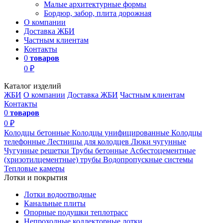
Малые архитектурные формы
Бордюр, забор, плита дорожная
О компании
Доставка ЖБИ
Частным клиентам
Контакты
0
товаров
0 ₽
Каталог изделий
ЖБИ
О компании
Доставка ЖБИ
Частным клиентам
Контакты
0
товаров
0 ₽
Колодцы бетонные
Колодцы унифицированные
Колодцы
телефонные
Лестницы для колодцев
Люки чугунные
Чугунные решетки
Трубы бетонные
Асбестоцементные
(хризотилцементные) трубы
Водопропускные системы
Тепловые камеры
Лотки и покрытия
Лотки водоотводные
Канальные плиты
Опорные подушки теплотрасс
Непроходные коллекторные лотки