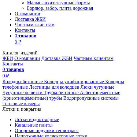
Малые архитектурные формы
Бордюр, забор, плита дорожная
О компании
Доставка ЖБИ
Частным клиентам
Контакты
0
товаров
0 ₽
Каталог изделий
ЖБИ
О компании
Доставка ЖБИ
Частным клиентам
Контакты
0
товаров
0 ₽
Колодцы бетонные
Колодцы унифицированные
Колодцы
телефонные
Лестницы для колодцев
Люки чугунные
Чугунные решетки
Трубы бетонные
Асбестоцементные
(хризотилцементные) трубы
Водопропускные системы
Тепловые камеры
Лотки и покрытия
Лотки водоотводные
Канальные плиты
Опорные подушки теплотрасс
Непроходные коллекторные лотки