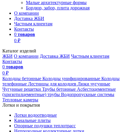
Малые архитектурные формы
Бордюр, забор, плита дорожная
О компании
Доставка ЖБИ
Частным клиентам
Контакты
0
товаров
0 ₽
Каталог изделий
ЖБИ
О компании
Доставка ЖБИ
Частным клиентам
Контакты
0
товаров
0 ₽
Колодцы бетонные
Колодцы унифицированные
Колодцы
телефонные
Лестницы для колодцев
Люки чугунные
Чугунные решетки
Трубы бетонные
Асбестоцементные
(хризотилцементные) трубы
Водопропускные системы
Тепловые камеры
Лотки и покрытия
Лотки водоотводные
Канальные плиты
Опорные подушки теплотрасс
Непроходные коллекторные лотки