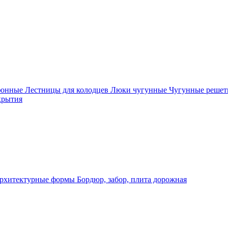
фонные
Лестницы для колодцев
Люки чугунные
Чугунные решет
крытия
рхитектурные формы
Бордюр, забор, плита дорожная