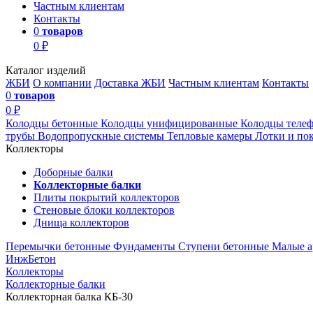
Частным клиентам
Контакты
0
товаров
0 ₽
Каталог изделий
ЖБИ
О компании
Доставка ЖБИ
Частным клиентам
Контакты
0
товаров
0 ₽
Колодцы бетонные
Колодцы унифицированные
Колодцы теле
трубы
Водопропускные системы
Тепловые камеры
Лотки и по
Коллекторы
Доборные балки
Коллекторные балки
Плиты покрытий коллекторов
Стеновые блоки коллекторов
Днища коллекторов
Перемычки бетонные
Фундаменты
Ступени бетонные
Малые а
ИнжБетон
Коллекторы
Коллекторные балки
Коллекторная балка КБ-30