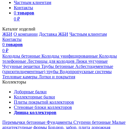
Частным клиентам
Контакты
0
товаров
0 ₽
Каталог изделий
ЖБИ
О компании
Доставка ЖБИ
Частным клиентам
Контакты
0
товаров
0 ₽
Колодцы бетонные
Колодцы унифицированные
Колодцы
телефонные
Лестницы для колодцев
Люки чугунные
Чугунные решетки
Трубы бетонные
Асбестоцементные
(хризотилцементные) трубы
Водопропускные системы
Тепловые камеры
Лотки и покрытия
Коллекторы
Доборные балки
Коллекторные балки
Плиты покрытий коллекторов
Стеновые блоки коллекторов
Днища коллекторов
Перемычки бетонные
Фундаменты
Ступени бетонные
Малые
архитектурные формы
Бордюр, забор, плита дорожная