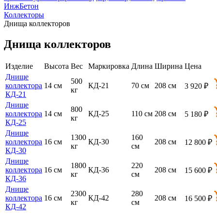
ИнжБетон
Коллекторы
Днища коллекторов
Днища коллекторов
Изделие
Высота
Вес
Маркировка
Длина
Ширина
Цена
Днище
500
коллектора
14 см
КД-21
70 см
208 см
3 920 ₽
кг
КД-21
Днище
800
коллектора
14 см
КД-25
110 см
208 см
5 180 ₽
кг
КД-25
Днище
1300
160
коллектора
16 см
КД-30
208 см
12 800 ₽
кг
см
КД-30
Днище
1800
220
коллектора
16 см
КД-36
208 см
15 600 ₽
кг
см
КД-36
Днище
2300
280
коллектора
16 см
КД-42
208 см
16 500 ₽
кг
см
КД-42