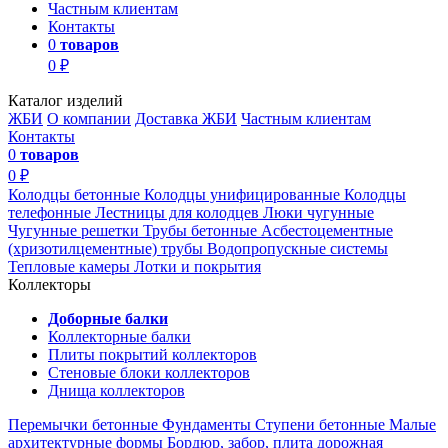
Частным клиентам
Контакты
0
товаров
0 ₽
Каталог изделий
ЖБИ
О компании
Доставка ЖБИ
Частным клиентам
Контакты
0
товаров
0 ₽
Колодцы бетонные
Колодцы унифицированные
Колодцы
телефонные
Лестницы для колодцев
Люки чугунные
Чугунные решетки
Трубы бетонные
Асбестоцементные
(хризотилцементные) трубы
Водопропускные системы
Тепловые камеры
Лотки и покрытия
Коллекторы
Доборные балки
Коллекторные балки
Плиты покрытий коллекторов
Стеновые блоки коллекторов
Днища коллекторов
Перемычки бетонные
Фундаменты
Ступени бетонные
Малые
архитектурные формы
Бордюр, забор, плита дорожная