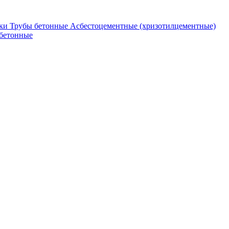
ки
Трубы бетонные
Асбестоцементные (хризотилцементные)
бетонные