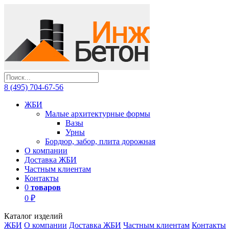
8 (495) 704-67-56
ЖБИ
Малые архитектурные формы
Вазы
Урны
Бордюр, забор, плита дорожная
О компании
Доставка ЖБИ
Частным клиентам
Контакты
0
товаров
0 ₽
Каталог изделий
ЖБИ
О компании
Доставка ЖБИ
Частным клиентам
Контакты