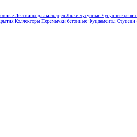
фонные
Лестницы для колодцев
Люки чугунные
Чугунные решет
крытия
Коллекторы
Перемычки бетонные
Фундаменты
Ступени 