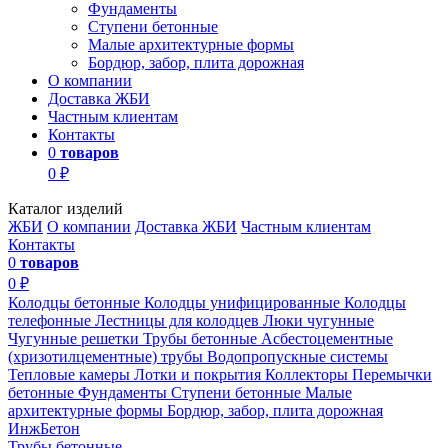
Фундаменты
Ступени бетонные
Малые архитектурные формы
Бордюр, забор, плита дорожная
О компании
Доставка ЖБИ
Частным клиентам
Контакты
0
товаров
0 ₽
Каталог изделий
ЖБИ
О компании
Доставка ЖБИ
Частным клиентам
Контакты
0
товаров
0 ₽
Колодцы бетонные
Колодцы унифицированные
Колодцы
телефонные
Лестницы для колодцев
Люки чугунные
Чугунные решетки
Трубы бетонные
Асбестоцементные
(хризотилцементные) трубы
Водопропускные системы
Тепловые камеры
Лотки и покрытия
Коллекторы
Перемычки
бетонные
Фундаменты
Ступени бетонные
Малые
архитектурные формы
Бордюр, забор, плита дорожная
ИнжБетон
Трубы бетонные