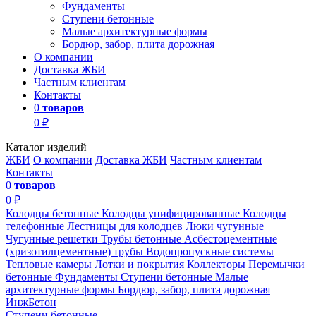
Фундаменты
Ступени бетонные
Малые архитектурные формы
Бордюр, забор, плита дорожная
О компании
Доставка ЖБИ
Частным клиентам
Контакты
0
товаров
0 ₽
Каталог изделий
ЖБИ
О компании
Доставка ЖБИ
Частным клиентам
Контакты
0
товаров
0 ₽
Колодцы бетонные
Колодцы унифицированные
Колодцы
телефонные
Лестницы для колодцев
Люки чугунные
Чугунные решетки
Трубы бетонные
Асбестоцементные
(хризотилцементные) трубы
Водопропускные системы
Тепловые камеры
Лотки и покрытия
Коллекторы
Перемычки
бетонные
Фундаменты
Ступени бетонные
Малые
архитектурные формы
Бордюр, забор, плита дорожная
ИнжБетон
Ступени бетонные