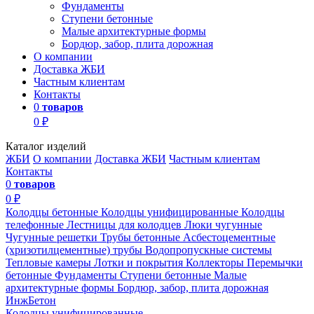
Фундаменты
Ступени бетонные
Малые архитектурные формы
Бордюр, забор, плита дорожная
О компании
Доставка ЖБИ
Частным клиентам
Контакты
0
товаров
0 ₽
Каталог изделий
ЖБИ
О компании
Доставка ЖБИ
Частным клиентам
Контакты
0
товаров
0 ₽
Колодцы бетонные
Колодцы унифицированные
Колодцы
телефонные
Лестницы для колодцев
Люки чугунные
Чугунные решетки
Трубы бетонные
Асбестоцементные
(хризотилцементные) трубы
Водопропускные системы
Тепловые камеры
Лотки и покрытия
Коллекторы
Перемычки
бетонные
Фундаменты
Ступени бетонные
Малые
архитектурные формы
Бордюр, забор, плита дорожная
ИнжБетон
Колодцы унифицированные