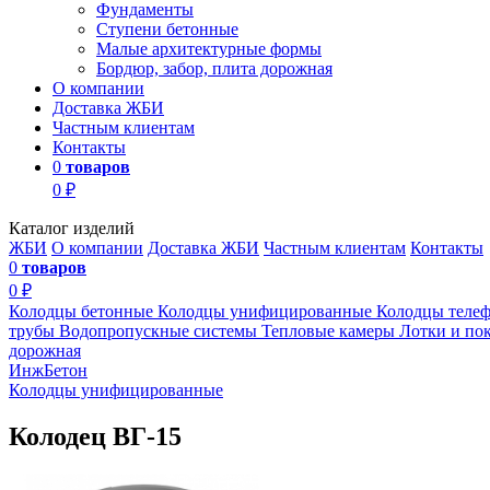
Фундаменты
Ступени бетонные
Малые архитектурные формы
Бордюр, забор, плита дорожная
О компании
Доставка ЖБИ
Частным клиентам
Контакты
0
товаров
0 ₽
Каталог изделий
ЖБИ
О компании
Доставка ЖБИ
Частным клиентам
Контакты
0
товаров
0 ₽
Колодцы бетонные
Колодцы унифицированные
Колодцы теле
трубы
Водопропускные системы
Тепловые камеры
Лотки и по
дорожная
ИнжБетон
Колодцы унифицированные
Колодец ВГ-15