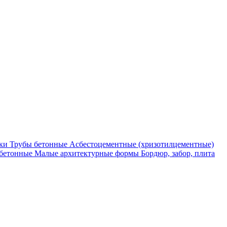
ки
Трубы бетонные
Асбестоцементные (хризотилцементные)
бетонные
Малые архитектурные формы
Бордюр, забор, плита