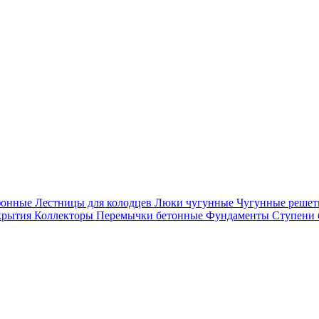
фонные
Лестницы для колодцев
Люки чугунные
Чугунные решет
крытия
Коллекторы
Перемычки бетонные
Фундаменты
Ступени 