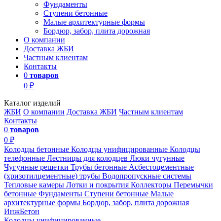
Фундаменты
Ступени бетонные
Малые архитектурные формы
Бордюр, забор, плита дорожная
О компании
Доставка ЖБИ
Частным клиентам
Контакты
0
товаров
0 ₽
Каталог изделий
ЖБИ
О компании
Доставка ЖБИ
Частным клиентам
Контакты
0
товаров
0 ₽
Колодцы бетонные
Колодцы унифицированные
Колодцы
телефонные
Лестницы для колодцев
Люки чугунные
Чугунные решетки
Трубы бетонные
Асбестоцементные
(хризотилцементные) трубы
Водопропускные системы
Тепловые камеры
Лотки и покрытия
Коллекторы
Перемычки
бетонные
Фундаменты
Ступени бетонные
Малые
архитектурные формы
Бордюр, забор, плита дорожная
ИнжБетон
Колодцы унифицированные