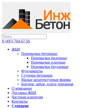
8 (495) 704-67-56
ЖБИ
Перемычки бетонные
Перемычки балочные
Перемычки плитные
Перемычки брусковые
Фундаменты
Ступени бетонные
Малые архитектурные формы
Бордюр, забор, плита дорожная
О компании
Доставка ЖБИ
Частным клиентам
Контакты
0
товаров