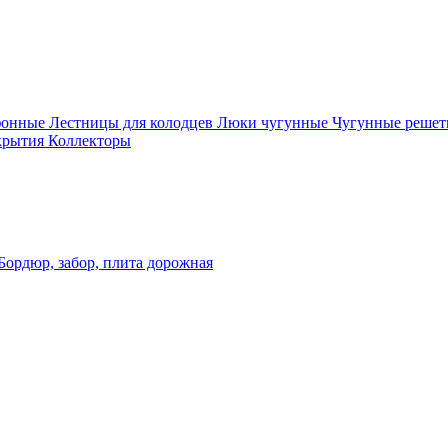
фонные
Лестницы для колодцев
Люки чугунные
Чугунные решет
крытия
Коллекторы
Бордюр, забор, плита дорожная