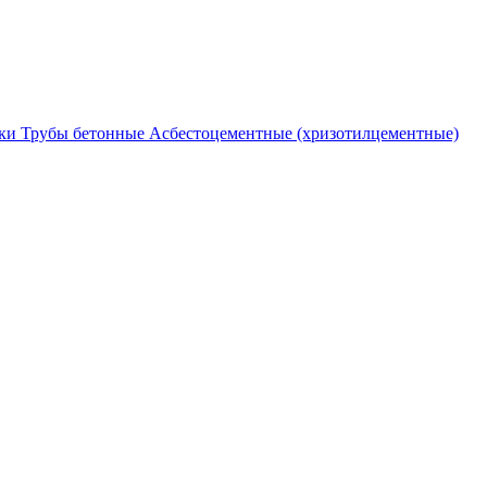
ки
Трубы бетонные
Асбестоцементные (хризотилцементные)