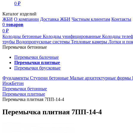
0 ₽
Каталог изделий
ЖБИ
О компании
Доставка ЖБИ
Частным клиентам
Контакты
0
товаров
0 ₽
Колодцы бетонные
Колодцы унифицированные
Колодцы теле
трубы
Водопропускные системы
Тепловые камеры
Лотки и по
Перемычки бетонные
Перемычки балочные
Перемычки плитные
Перемычки брусковые
Фундаменты
Ступени бетонные
Малые архитектурные формы
ИнжБетон
Перемычки бетонные
Перемычки плитные
Перемычка плитная 7ПП-14-4
Перемычка плитная 7ПП-14-4