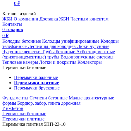
0 ₽
Каталог изделий
ЖБИ
О компании
Доставка ЖБИ
Частным клиентам
Контакты
0
товаров
0 ₽
Колодцы бетонные
Колодцы унифицированные
Колодцы
телефонные
Лестницы для колодцев
Люки чугунные
Чугунные решетки
Трубы бетонные
Асбестоцементные
(хризотилцементные) трубы
Водопропускные системы
Тепловые камеры
Лотки и покрытия
Коллекторы
Перемычки бетонные
Перемычки балочные
Перемычки плитные
Перемычки брусковые
Фундаменты
Ступени бетонные
Малые архитектурные
формы
Бордюр, забор, плита дорожная
ИнжБетон
Перемычки бетонные
Перемычки плитные
Перемычка плитная 5ПП-23-10