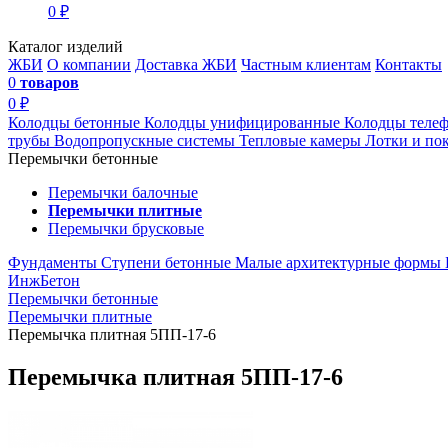
0 ₽
Каталог изделий
ЖБИ
О компании
Доставка ЖБИ
Частным клиентам
Контакты
0
товаров
0 ₽
Колодцы бетонные
Колодцы унифицированные
Колодцы теле
трубы
Водопропускные системы
Тепловые камеры
Лотки и по
Перемычки бетонные
Перемычки балочные
Перемычки плитные
Перемычки брусковые
Фундаменты
Ступени бетонные
Малые архитектурные формы
ИнжБетон
Перемычки бетонные
Перемычки плитные
Перемычка плитная 5ПП-17-6
Перемычка плитная 5ПП-17-6