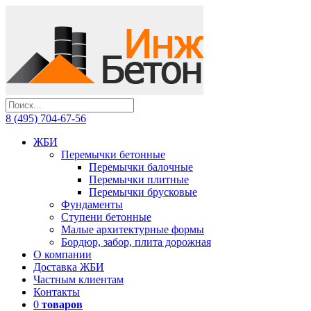
8 (495) 704-67-56
ЖБИ
Перемычки бетонные
Перемычки балочные
Перемычки плитные
Перемычки брусковые
Фундаменты
Ступени бетонные
Малые архитектурные формы
Бордюр, забор, плита дорожная
О компании
Доставка ЖБИ
Частным клиентам
Контакты
0
товаров