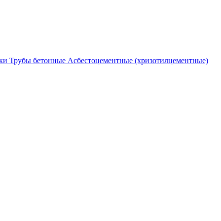
ки
Трубы бетонные
Асбестоцементные (хризотилцементные)