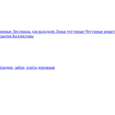
фонные
Лестницы для колодцев
Люки чугунные
Чугунные решет
крытия
Коллекторы
Бордюр, забор, плита дорожная