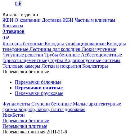
0 ₽
Каталог изделий
ЖБИ
О компании
Доставка ЖБИ
Частным клиентам
Контакты
0
товаров
0 ₽
Колодцы бетонные
Колодцы унифицированные
Колодцы
телефонные
Лестницы для колодцев
Люки чугунные
Чугунные решетки
Трубы бетонные
Асбестоцементные
(хризотилцементные) трубы
Водопропускные системы
Тепловые камеры
Лотки и покрытия
Коллекторы
Перемычки бетонные
Перемычки балочные
Перемычки плитные
Перемычки брусковые
Фундаменты
Ступени бетонные
Малые архитектурные
формы
Бордюр, забор, плита дорожная
ИнжБетон
Перемычки бетонные
Перемычки плитные
Перемычка плитная 2ПП-21-6