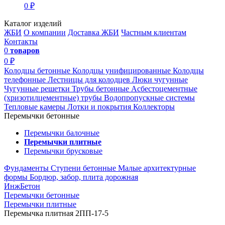
0 ₽
Каталог изделий
ЖБИ
О компании
Доставка ЖБИ
Частным клиентам
Контакты
0
товаров
0 ₽
Колодцы бетонные
Колодцы унифицированные
Колодцы
телефонные
Лестницы для колодцев
Люки чугунные
Чугунные решетки
Трубы бетонные
Асбестоцементные
(хризотилцементные) трубы
Водопропускные системы
Тепловые камеры
Лотки и покрытия
Коллекторы
Перемычки бетонные
Перемычки балочные
Перемычки плитные
Перемычки брусковые
Фундаменты
Ступени бетонные
Малые архитектурные
формы
Бордюр, забор, плита дорожная
ИнжБетон
Перемычки бетонные
Перемычки плитные
Перемычка плитная 2ПП-17-5