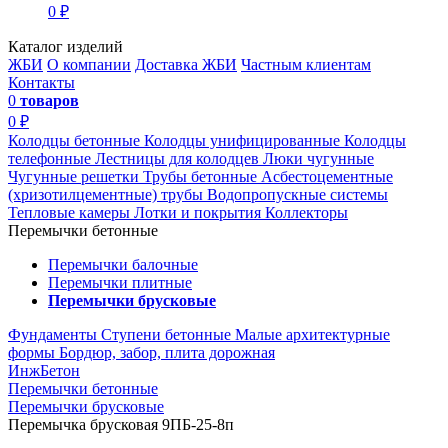
0 ₽
Каталог изделий
ЖБИ
О компании
Доставка ЖБИ
Частным клиентам
Контакты
0
товаров
0 ₽
Колодцы бетонные
Колодцы унифицированные
Колодцы
телефонные
Лестницы для колодцев
Люки чугунные
Чугунные решетки
Трубы бетонные
Асбестоцементные
(хризотилцементные) трубы
Водопропускные системы
Тепловые камеры
Лотки и покрытия
Коллекторы
Перемычки бетонные
Перемычки балочные
Перемычки плитные
Перемычки брусковые
Фундаменты
Ступени бетонные
Малые архитектурные
формы
Бордюр, забор, плита дорожная
ИнжБетон
Перемычки бетонные
Перемычки брусковые
Перемычка брусковая 9ПБ-25-8п