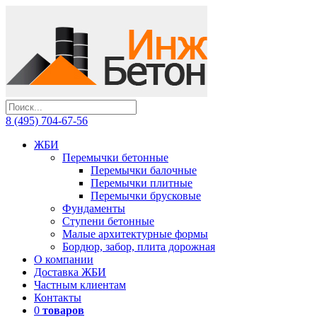
8 (495) 704-67-56
ЖБИ
Перемычки бетонные
Перемычки балочные
Перемычки плитные
Перемычки брусковые
Фундаменты
Ступени бетонные
Малые архитектурные формы
Бордюр, забор, плита дорожная
О компании
Доставка ЖБИ
Частным клиентам
Контакты
0
товаров