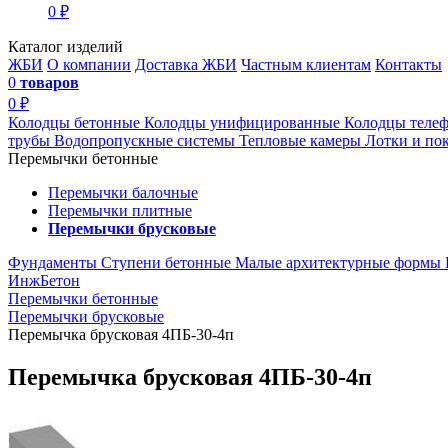
0 ₽
Каталог изделий
ЖБИ
О компании
Доставка ЖБИ
Частным клиентам
Контакты
0
товаров
0 ₽
Колодцы бетонные
Колодцы унифицированные
Колодцы теле
трубы
Водопропускные системы
Тепловые камеры
Лотки и по
Перемычки бетонные
Перемычки балочные
Перемычки плитные
Перемычки брусковые
Фундаменты
Ступени бетонные
Малые архитектурные формы
ИнжБетон
Перемычки бетонные
Перемычки брусковые
Перемычка брусковая 4ПБ-30-4п
Перемычка брусковая 4ПБ-30-4п