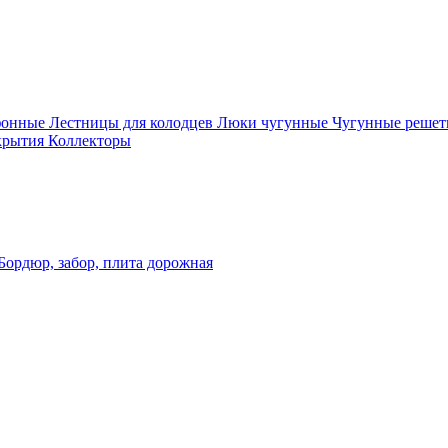
фонные
Лестницы для колодцев
Люки чугунные
Чугунные решет
крытия
Коллекторы
Бордюр, забор, плита дорожная