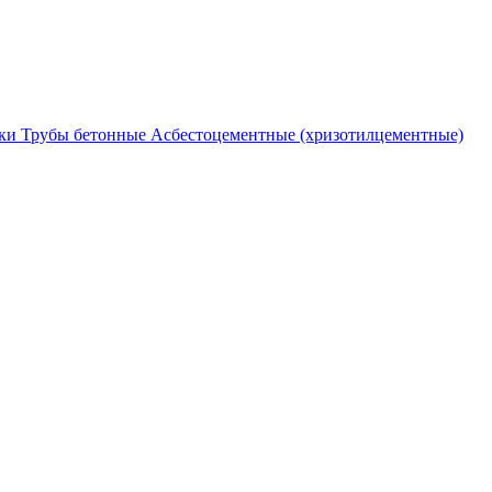
ки
Трубы бетонные
Асбестоцементные (хризотилцементные)