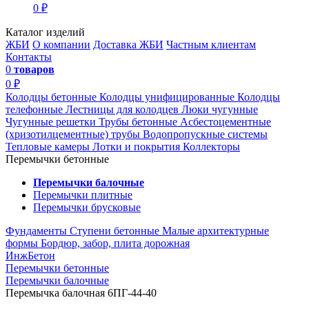
0 ₽
Каталог изделий
ЖБИ
О компании
Доставка ЖБИ
Частным клиентам
Контакты
0
товаров
0 ₽
Колодцы бетонные
Колодцы унифицированные
Колодцы
телефонные
Лестницы для колодцев
Люки чугунные
Чугунные решетки
Трубы бетонные
Асбестоцементные
(хризотилцементные) трубы
Водопропускные системы
Тепловые камеры
Лотки и покрытия
Коллекторы
Перемычки бетонные
Перемычки балочные
Перемычки плитные
Перемычки брусковые
Фундаменты
Ступени бетонные
Малые архитектурные
формы
Бордюр, забор, плита дорожная
ИнжБетон
Перемычки бетонные
Перемычки балочные
Перемычка балочная 6ПГ-44-40