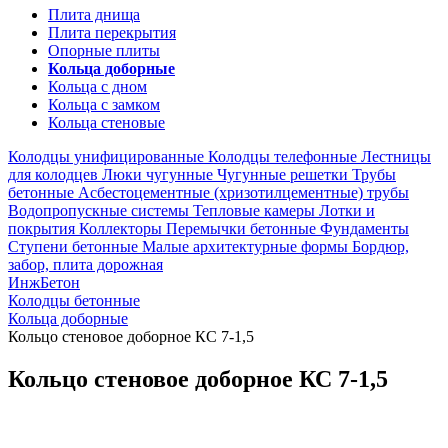
Плита днища
Плита перекрытия
Опорные плиты
Кольца доборные
Кольца с дном
Кольца с замком
Кольца стеновые
Колодцы унифицированные
Колодцы телефонные
Лестницы
для колодцев
Люки чугунные
Чугунные решетки
Трубы
бетонные
Асбестоцементные (хризотилцементные) трубы
Водопропускные системы
Тепловые камеры
Лотки и
покрытия
Коллекторы
Перемычки бетонные
Фундаменты
Ступени бетонные
Малые архитектурные формы
Бордюр,
забор, плита дорожная
ИнжБетон
Колодцы бетонные
Кольца доборные
Кольцо стеновое доборное КС 7-1,5
Кольцо стеновое доборное КС 7-1,5