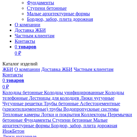
Фундаменты
Ступени бетонные
Малые архитектурные формы
Бордюр, забор, плита дорожная
О компании
Доставка ЖБИ
Частным клиентам
Контакты
0
товаров
0 ₽
Каталог изделий
ЖБИ
О компании
Доставка ЖБИ
Частным клиентам
Контакты
0
товаров
0 ₽
Колодцы бетонные
Колодцы унифицированные
Колодцы
телефонные
Лестницы для колодцев
Люки чугунные
Чугунные решетки
Трубы бетонные
Асбестоцементные
(хризотилцементные) трубы
Водопропускные системы
Тепловые камеры
Лотки и покрытия
Коллекторы
Перемычки
бетонные
Фундаменты
Ступени бетонные
Малые
архитектурные формы
Бордюр, забор, плита дорожная
ИнжБетон
Люки чугунные