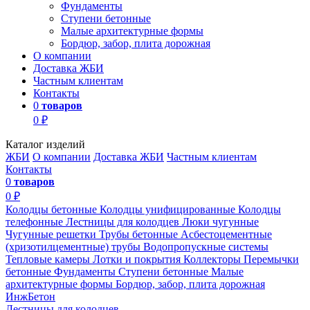
Фундаменты
Ступени бетонные
Малые архитектурные формы
Бордюр, забор, плита дорожная
О компании
Доставка ЖБИ
Частным клиентам
Контакты
0
товаров
0 ₽
Каталог изделий
ЖБИ
О компании
Доставка ЖБИ
Частным клиентам
Контакты
0
товаров
0 ₽
Колодцы бетонные
Колодцы унифицированные
Колодцы
телефонные
Лестницы для колодцев
Люки чугунные
Чугунные решетки
Трубы бетонные
Асбестоцементные
(хризотилцементные) трубы
Водопропускные системы
Тепловые камеры
Лотки и покрытия
Коллекторы
Перемычки
бетонные
Фундаменты
Ступени бетонные
Малые
архитектурные формы
Бордюр, забор, плита дорожная
ИнжБетон
Лестницы для колодцев