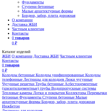
Фундаменты
Ступени бетонные
Малые архитектурные формы
Бордюр, забор, плита дорожная
О компании
Доставка ЖБИ
Частным клиентам
Контакты
0
товаров
0 ₽
Каталог изделий
ЖБИ
О компании
Доставка ЖБИ
Частным клиентам
Контакты
0
товаров
0 ₽
Колодцы бетонные
Колодцы унифицированные
Колодцы
телефонные
Лестницы для колодцев
Люки чугунные
Чугунные решетки
Трубы бетонные
Асбестоцементные
(хризотилцементные) трубы
Водопропускные системы
Тепловые камеры
Лотки и покрытия
Коллекторы
Перемычки
бетонные
Фундаменты
Ступени бетонные
Малые
архитектурные формы
Бордюр, забор, плита дорожная
ИнжБетон
Лестницы для колодцев