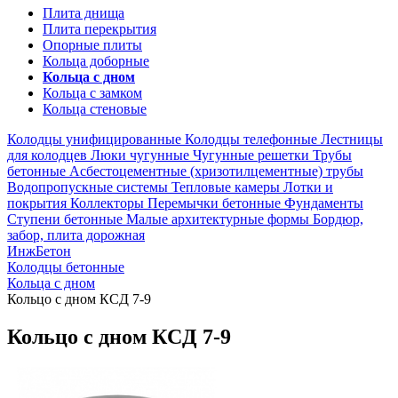
Плита днища
Плита перекрытия
Опорные плиты
Кольца доборные
Кольца с дном
Кольца с замком
Кольца стеновые
Колодцы унифицированные
Колодцы телефонные
Лестницы
для колодцев
Люки чугунные
Чугунные решетки
Трубы
бетонные
Асбестоцементные (хризотилцементные) трубы
Водопропускные системы
Тепловые камеры
Лотки и
покрытия
Коллекторы
Перемычки бетонные
Фундаменты
Ступени бетонные
Малые архитектурные формы
Бордюр,
забор, плита дорожная
ИнжБетон
Колодцы бетонные
Кольца с дном
Кольцо с дном КCД 7-9
Кольцо с дном КCД 7-9