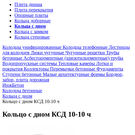
Плита днища
Плита перекрытия
Опорные плиты
Кольца доборные
Кольца с дном
Кольца с замком
Кольца стеновые
Колодцы унифицированные
Колодцы телефонные
Лестницы
для колодцев
Люки чугунные
Чугунные решетки
Трубы
бетонные
Асбестоцементные (хризотилцементные) трубы
Водопропускные системы
Тепловые камеры
Лотки и
покрытия
Коллекторы
Перемычки бетонные
Фундаменты
Ступени бетонные
Малые архитектурные формы
Бордюр,
забор, плита дорожная
ИнжБетон
Колодцы бетонные
Кольца с дном
Кольцо с дном КСД 10-10 ч
Кольцо с дном КСД 10-10 ч