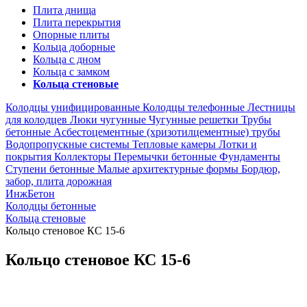
Плита днища
Плита перекрытия
Опорные плиты
Кольца доборные
Кольца с дном
Кольца с замком
Кольца стеновые
Колодцы унифицированные
Колодцы телефонные
Лестницы
для колодцев
Люки чугунные
Чугунные решетки
Трубы
бетонные
Асбестоцементные (хризотилцементные) трубы
Водопропускные системы
Тепловые камеры
Лотки и
покрытия
Коллекторы
Перемычки бетонные
Фундаменты
Ступени бетонные
Малые архитектурные формы
Бордюр,
забор, плита дорожная
ИнжБетон
Колодцы бетонные
Кольца стеновые
Кольцо стеновое КС 15-6
Кольцо стеновое КС 15-6