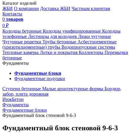
Каталог изделий
ЖБИ
О компании
Доставка ЖБИ
Частным клиентам
Контакты
0
товаров
0 ₽
Колодцы бетонные
Колодцы унифицированные
Колодцы
телефонные
Лестницы для колодцев
Люки чугунные
Чугунные решетки
Трубы бетонные
Асбестоцементные
(хризотилцементные) трубы
Водопропускные системы
Тепловые камеры
Лотки и покрытия
Коллекторы
Перемычки
бетонные
Фундаменты
Фундаментные блоки
Фундаментные подушки
Ступени бетонные
Малые архитектурные формы
Бордюр,
забор, плита дорожная
ИнжБетон
Фундаменты
Фундаментные блоки
Фундаментный блок стеновой 9-6-3
Фундаментный блок стеновой 9-6-3