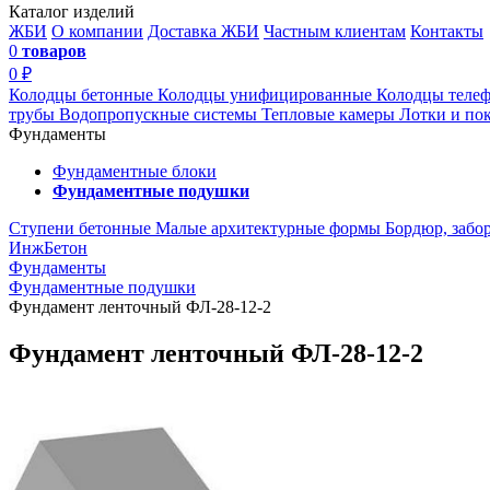
Каталог изделий
ЖБИ
О компании
Доставка ЖБИ
Частным клиентам
Контакты
0
товаров
0 ₽
Колодцы бетонные
Колодцы унифицированные
Колодцы теле
трубы
Водопропускные системы
Тепловые камеры
Лотки и по
Фундаменты
Фундаментные блоки
Фундаментные подушки
Ступени бетонные
Малые архитектурные формы
Бордюр, забо
ИнжБетон
Фундаменты
Фундаментные подушки
Фундамент ленточный ФЛ-28-12-2
Фундамент ленточный ФЛ-28-12-2