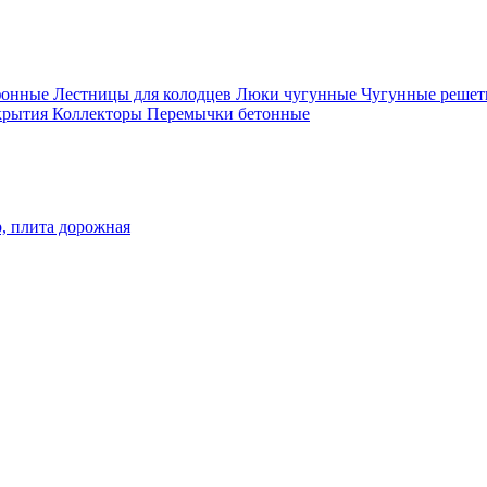
фонные
Лестницы для колодцев
Люки чугунные
Чугунные решет
крытия
Коллекторы
Перемычки бетонные
р, плита дорожная