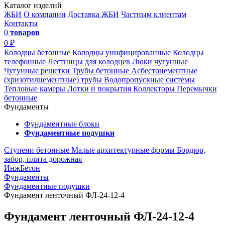
Каталог изделий
ЖБИ
О компании
Доставка ЖБИ
Частным клиентам
Контакты
0
товаров
0 ₽
Колодцы бетонные
Колодцы унифицированные
Колодцы
телефонные
Лестницы для колодцев
Люки чугунные
Чугунные решетки
Трубы бетонные
Асбестоцементные
(хризотилцементные) трубы
Водопропускные системы
Тепловые камеры
Лотки и покрытия
Коллекторы
Перемычки
бетонные
Фундаменты
Фундаментные блоки
Фундаментные подушки
Ступени бетонные
Малые архитектурные формы
Бордюр,
забор, плита дорожная
ИнжБетон
Фундаменты
Фундаментные подушки
Фундамент ленточный ФЛ-24-12-4
Фундамент ленточный ФЛ-24-12-4