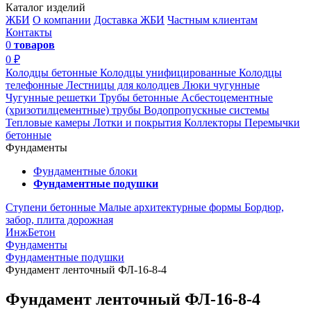
Каталог изделий
ЖБИ
О компании
Доставка ЖБИ
Частным клиентам
Контакты
0
товаров
0 ₽
Колодцы бетонные
Колодцы унифицированные
Колодцы
телефонные
Лестницы для колодцев
Люки чугунные
Чугунные решетки
Трубы бетонные
Асбестоцементные
(хризотилцементные) трубы
Водопропускные системы
Тепловые камеры
Лотки и покрытия
Коллекторы
Перемычки
бетонные
Фундаменты
Фундаментные блоки
Фундаментные подушки
Ступени бетонные
Малые архитектурные формы
Бордюр,
забор, плита дорожная
ИнжБетон
Фундаменты
Фундаментные подушки
Фундамент ленточный ФЛ-16-8-4
Фундамент ленточный ФЛ-16-8-4