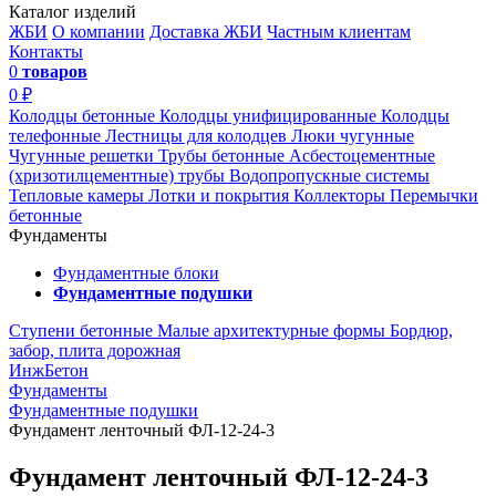
Каталог изделий
ЖБИ
О компании
Доставка ЖБИ
Частным клиентам
Контакты
0
товаров
0 ₽
Колодцы бетонные
Колодцы унифицированные
Колодцы
телефонные
Лестницы для колодцев
Люки чугунные
Чугунные решетки
Трубы бетонные
Асбестоцементные
(хризотилцементные) трубы
Водопропускные системы
Тепловые камеры
Лотки и покрытия
Коллекторы
Перемычки
бетонные
Фундаменты
Фундаментные блоки
Фундаментные подушки
Ступени бетонные
Малые архитектурные формы
Бордюр,
забор, плита дорожная
ИнжБетон
Фундаменты
Фундаментные подушки
Фундамент ленточный ФЛ-12-24-3
Фундамент ленточный ФЛ-12-24-3