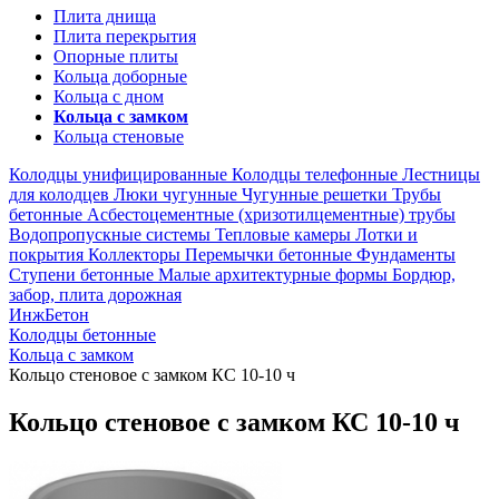
Плита днища
Плита перекрытия
Опорные плиты
Кольца доборные
Кольца с дном
Кольца с замком
Кольца стеновые
Колодцы унифицированные
Колодцы телефонные
Лестницы
для колодцев
Люки чугунные
Чугунные решетки
Трубы
бетонные
Асбестоцементные (хризотилцементные) трубы
Водопропускные системы
Тепловые камеры
Лотки и
покрытия
Коллекторы
Перемычки бетонные
Фундаменты
Ступени бетонные
Малые архитектурные формы
Бордюр,
забор, плита дорожная
ИнжБетон
Колодцы бетонные
Кольца с замком
Кольцо стеновое с замком КС 10-10 ч
Кольцо стеновое с замком КС 10-10 ч