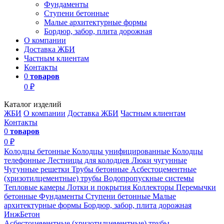
Фундаменты
Ступени бетонные
Малые архитектурные формы
Бордюр, забор, плита дорожная
О компании
Доставка ЖБИ
Частным клиентам
Контакты
0
товаров
0 ₽
Каталог изделий
ЖБИ
О компании
Доставка ЖБИ
Частным клиентам
Контакты
0
товаров
0 ₽
Колодцы бетонные
Колодцы унифицированные
Колодцы
телефонные
Лестницы для колодцев
Люки чугунные
Чугунные решетки
Трубы бетонные
Асбестоцементные
(хризотилцементные) трубы
Водопропускные системы
Тепловые камеры
Лотки и покрытия
Коллекторы
Перемычки
бетонные
Фундаменты
Ступени бетонные
Малые
архитектурные формы
Бордюр, забор, плита дорожная
ИнжБетон
Асбестоцементные (хризотилцементные) трубы