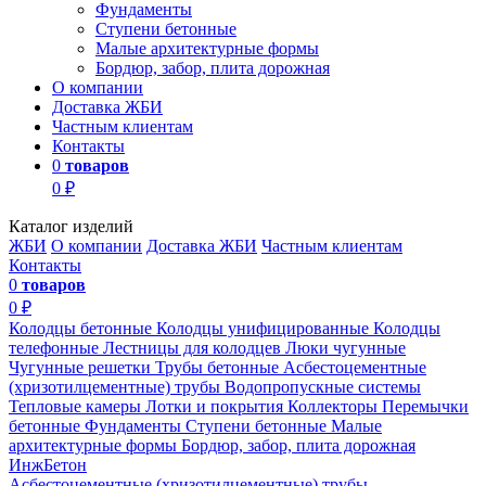
Фундаменты
Ступени бетонные
Малые архитектурные формы
Бордюр, забор, плита дорожная
О компании
Доставка ЖБИ
Частным клиентам
Контакты
0
товаров
0 ₽
Каталог изделий
ЖБИ
О компании
Доставка ЖБИ
Частным клиентам
Контакты
0
товаров
0 ₽
Колодцы бетонные
Колодцы унифицированные
Колодцы
телефонные
Лестницы для колодцев
Люки чугунные
Чугунные решетки
Трубы бетонные
Асбестоцементные
(хризотилцементные) трубы
Водопропускные системы
Тепловые камеры
Лотки и покрытия
Коллекторы
Перемычки
бетонные
Фундаменты
Ступени бетонные
Малые
архитектурные формы
Бордюр, забор, плита дорожная
ИнжБетон
Асбестоцементные (хризотилцементные) трубы